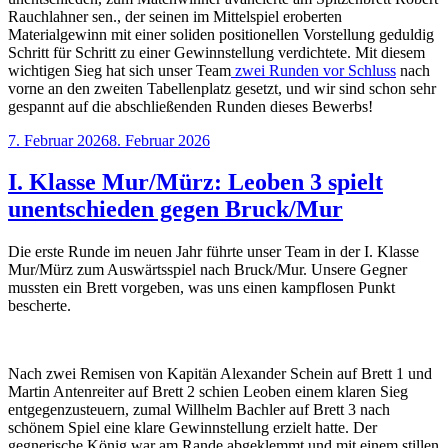
Rauchlahner sen., der seinen im Mittelspiel eroberten
Materialgewinn mit einer soliden positionellen Vorstellung geduldig
Schritt für Schritt zu einer Gewinnstellung verdichtete. Mit diesem
wichtigen Sieg hat sich unser Team
zwei Runden vor Schluss
nach
vorne an den zweiten Tabellenplatz gesetzt, und wir sind schon sehr
gespannt auf die abschließenden Runden dieses Bewerbs!
Veröffentlicht
7. Februar 2026
8. Februar 2026
am
I. Klasse Mur/Mürz: Leoben 3 spielt
unentschieden gegen Bruck/Mur
Die erste Runde im neuen Jahr führte unser Team in der I. Klasse
Mur/Mürz zum Auswärtsspiel nach Bruck/Mur. Unsere Gegner
mussten ein Brett vorgeben, was uns einen kampflosen Punkt
bescherte.
Nach zwei Remisen von Kapitän Alexander Schein auf Brett 1 und
Martin Antenreiter auf Brett 2 schien Leoben einem klaren Sieg
entgegenzusteuern, zumal Willhelm Bachler auf Brett 3 nach
schönem Spiel eine klare Gewinnstellung erzielt hatte. Der
gegnerische König war am Rande abgeklemmt und mit einem stillen