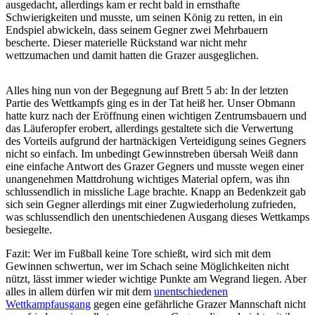
ausgedacht, allerdings kam er recht bald in ernsthafte
Schwierigkeiten und musste, um seinen König zu retten, in ein
Endspiel abwickeln, dass seinem Gegner zwei Mehrbauern
bescherte. Dieser materielle Rückstand war nicht mehr
wettzumachen und damit hatten die Grazer ausgeglichen.
Alles hing nun von der Begegnung auf Brett 5 ab: In der letzten
Partie des Wettkampfs ging es in der Tat heiß her. Unser Obmann
hatte kurz nach der Eröffnung einen wichtigen Zentrumsbauern und
das Läuferopfer erobert, allerdings gestaltete sich die Verwertung
des Vorteils aufgrund der hartnäckigen Verteidigung seines Gegners
nicht so einfach. Im unbedingt Gewinnstreben übersah Weiß dann
eine einfache Antwort des Grazer Gegners und musste wegen einer
unangenehmen Mattdrohung wichtiges Material opfern, was ihn
schlussendlich in missliche Lage brachte. Knapp an Bedenkzeit gab
sich sein Gegner allerdings mit einer Zugwiederholung zufrieden,
was schlussendlich den unentschiedenen Ausgang dieses Wettkamps
besiegelte.
Fazit: Wer im Fußball keine Tore schießt, wird sich mit dem
Gewinnen schwertun, wer im Schach seine Möglichkeiten nicht
nützt, lässt immer wieder wichtige Punkte am Wegrand liegen. Aber
alles in allem dürfen wir mit dem
unentschiedenen
Wettkampfausgang
gegen eine gefährliche Grazer Mannschaft nicht