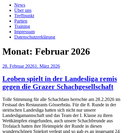
News
Über uns
Treffpunkt
Partien
Training
Impressum
Datenschutzerklärung
Monat:
Februar 2026
Veröffentlicht
28. Februar 2026
1. März 2026
am
Leoben spielt in der Landesliga remis
gegen die Grazer Schachgesellschaft
Tolle Stimmung für alle Schachfans herrschte am 28.2.2026 im
Festsaal des Restaurants Gösserbräu. Für die 8. Runde in der
steirischen Landesliga hatten sich nicht nur unsere
Landesligamannschaft und das Team der I. Klasse zu ihren
Wettkämpfen eingefunden, auch unsere Schachfreunde aus
Trofaiach hatten ihre Heimspiele der Runde in diesen
wunderschönen Spielort verlegt und so gab es an insgesamt 24