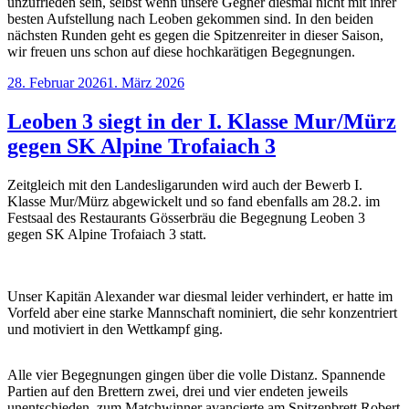
unzufrieden sein, selbst wenn unsere Gegner diesmal nicht mit ihrer
besten Aufstellung nach Leoben gekommen sind. In den beiden
nächsten Runden geht es gegen die Spitzenreiter in dieser Saison,
wir freuen uns schon auf diese hochkarätigen Begegnungen.
Veröffentlicht
28. Februar 2026
1. März 2026
am
Leoben 3 siegt in der I. Klasse Mur/Mürz
gegen SK Alpine Trofaiach 3
Zeitgleich mit den Landesligarunden wird auch der Bewerb I.
Klasse Mur/Mürz abgewickelt und so fand ebenfalls am 28.2. im
Festsaal des Restaurants Gösserbräu die Begegnung Leoben 3
gegen SK Alpine Trofaiach 3 statt.
Unser Kapitän Alexander war diesmal leider verhindert, er hatte im
Vorfeld aber eine starke Mannschaft nominiert, die sehr konzentriert
und motiviert in den Wettkampf ging.
Alle vier Begegnungen gingen über die volle Distanz. Spannende
Partien auf den Brettern zwei, drei und vier endeten jeweils
unentschieden, zum Matchwinner avancierte am Spitzenbrett Robert