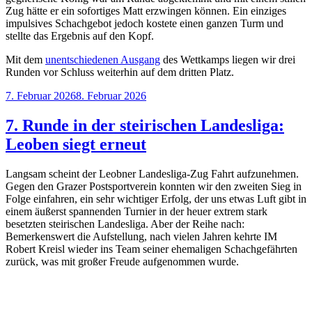
Zug hätte er ein sofortiges Matt erzwingen können. Ein einziges
impulsives Schachgebot jedoch kostete einen ganzen Turm und
stellte das Ergebnis auf den Kopf.
Mit dem
unentschiedenen Ausgang
des Wettkamps liegen wir drei
Runden vor Schluss weiterhin auf dem dritten Platz.
Veröffentlicht
7. Februar 2026
8. Februar 2026
am
7. Runde in der steirischen Landesliga:
Leoben siegt erneut
Langsam scheint der Leobner Landesliga-Zug Fahrt aufzunehmen.
Gegen den Grazer Postsportverein konnten wir den zweiten Sieg in
Folge einfahren, ein sehr wichtiger Erfolg, der uns etwas Luft gibt in
einem äußerst spannenden Turnier in der heuer extrem stark
besetzten steirischen Landesliga. Aber der Reihe nach:
Bemerkenswert die Aufstellung, nach vielen Jahren kehrte IM
Robert Kreisl wieder ins Team seiner ehemaligen Schachgefährten
zurück, was mit großer Freude aufgenommen wurde.