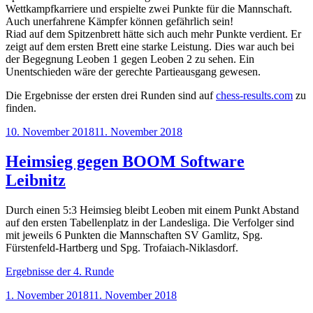
Wettkampfkarriere und erspielte zwei Punkte für die Mannschaft.
Auch unerfahrene Kämpfer können gefährlich sein!
Riad auf dem Spitzenbrett hätte sich auch mehr Punkte verdient. Er
zeigt auf dem ersten Brett eine starke Leistung. Dies war auch bei
der Begegnung Leoben 1 gegen Leoben 2 zu sehen. Ein
Unentschieden wäre der gerechte Partieausgang gewesen.
Die Ergebnisse der ersten drei Runden sind auf
chess-results.com
zu
finden.
Veröffentlicht
10. November 2018
11. November 2018
am
Heimsieg gegen BOOM Software
Leibnitz
Durch einen 5:3 Heimsieg bleibt Leoben mit einem Punkt Abstand
auf den ersten Tabellenplatz in der Landesliga. Die Verfolger sind
mit jeweils 6 Punkten die Mannschaften SV Gamlitz, Spg.
Fürstenfeld-Hartberg und Spg. Trofaiach-Niklasdorf.
Ergebnisse der 4. Runde
Veröffentlicht
1. November 2018
11. November 2018
am