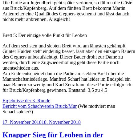
Die Partie am Jugendbrett geht später verloren, so führen die Gäste
aus Bruck/Kapfenberg. Auf dem fünften Brett bekommt Martin
Antenreiter eine Qualität des Gegners geschenkt und lässt danach
nichts mehr anbrennen. Ausgleich!
Brett 5: Der einzige volle Punkt für Leoben
Auf dem sechsten und siebten Brett wird am längsten gekämpft.
Günter Haiden steht eindeutig besser, lässt aber den einzigen Bauern
des Gegners unbeaufsichtigt. Dieser Bauer droht zur Dame zu
werden, durch eine Zugwiederholung geht diese Partie noch
unentschieden aus.
Am Ende entscheidet dann die Partie am siebten Brett über die
Mannschaftsniederlage. Manfred Scharf hat leider im Endspiel ein
paar Bauern zu wenig und Karl Zenz kann diese Partie erfolgreich
für Bruck/Kapfenberg gewinnen. Entstand: 3,5 zu 4,5
Ergebnisse der 3. Runde
Bericht vom Schachverein Bruck/Mur
(Wie motiviert man
Schachspieler?)
Veröffentlicht
17. November 2018
18. November 2018
am
Knapper Sieg für Leoben in der