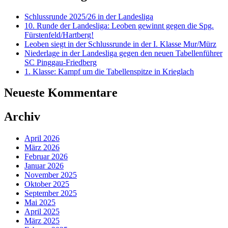
Schlussrunde 2025/26 in der Landesliga
10. Runde der Landesliga: Leoben gewinnt gegen die Spg.
Fürstenfeld/Hartberg!
Leoben siegt in der Schlussrunde in der I. Klasse Mur/Mürz
Niederlage in der Landesliga gegen den neuen Tabellenführer
SC Pinggau-Friedberg
1. Klasse: Kampf um die Tabellenspitze in Krieglach
Neueste Kommentare
Archiv
April 2026
März 2026
Februar 2026
Januar 2026
November 2025
Oktober 2025
September 2025
Mai 2025
April 2025
März 2025