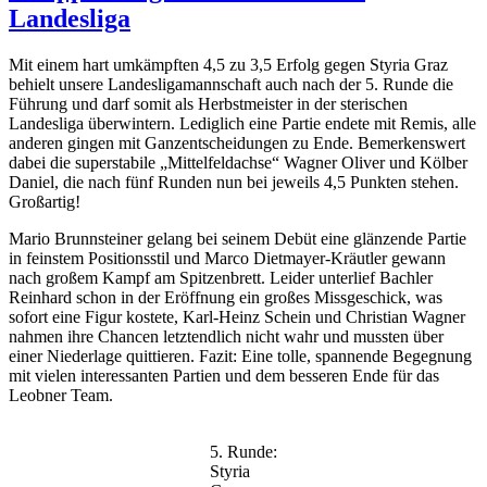
Landesliga
Mit einem hart umkämpften 4,5 zu 3,5 Erfolg gegen Styria Graz
behielt unsere Landesligamannschaft auch nach der 5. Runde die
Führung und darf somit als Herbstmeister in der sterischen
Landesliga überwintern. Lediglich eine Partie endete mit Remis, alle
anderen gingen mit Ganzentscheidungen zu Ende. Bemerkenswert
dabei die superstabile „Mittelfeldachse“ Wagner Oliver und Kölber
Daniel, die nach fünf Runden nun bei jeweils 4,5 Punkten stehen.
Großartig!
Mario Brunnsteiner gelang bei seinem Debüt eine glänzende Partie
in feinstem Positionsstil und Marco Dietmayer-Kräutler gewann
nach großem Kampf am Spitzenbrett. Leider unterlief Bachler
Reinhard schon in der Eröffnung ein großes Missgeschick, was
sofort eine Figur kostete, Karl-Heinz Schein und Christian Wagner
nahmen ihre Chancen letztendlich nicht wahr und mussten über
einer Niederlage quittieren. Fazit: Eine tolle, spannende Begegnung
mit vielen interessanten Partien und dem besseren Ende für das
Leobner Team.
5. Runde:
Styria