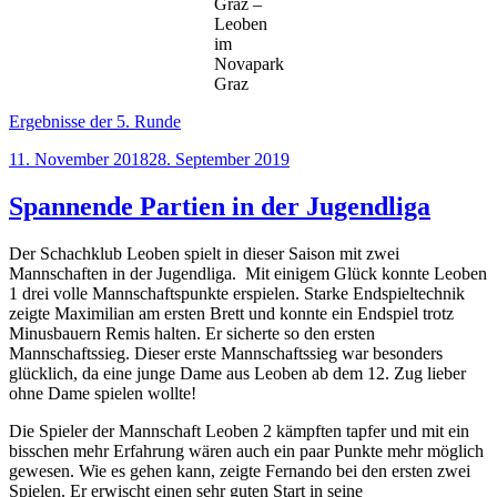
Graz –
Leoben
im
Novapark
Graz
Ergebnisse der 5. Runde
Veröffentlicht
11. November 2018
28. September 2019
am
Spannende Partien in der Jugendliga
Der Schachklub Leoben spielt in dieser Saison mit zwei
Mannschaften in der Jugendliga. Mit einigem Glück konnte Leoben
1 drei volle Mannschaftspunkte erspielen. Starke Endspieltechnik
zeigte Maximilian am ersten Brett und konnte ein Endspiel trotz
Minusbauern Remis halten. Er sicherte so den ersten
Mannschaftssieg. Dieser erste Mannschaftssieg war besonders
glücklich, da eine junge Dame aus Leoben ab dem 12. Zug lieber
ohne Dame spielen wollte!
Die Spieler der Mannschaft Leoben 2 kämpften tapfer und mit ein
bisschen mehr Erfahrung wären auch ein paar Punkte mehr möglich
gewesen. Wie es gehen kann, zeigte Fernando bei den ersten zwei
Spielen. Er erwischt einen sehr guten Start in seine