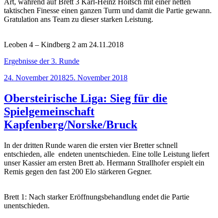
Art, während auf Brett 3 Karl-Heinz Hoitsch mit einer netten
taktischen Finesse einen ganzen Turm und damit die Partie gewann.
Gratulation ans Team zu dieser starken Leistung.
Leoben 4 – Kindberg 2 am 24.11.2018
Ergebnisse der 3. Runde
Veröffentlicht
24. November 2018
25. November 2018
am
Obersteirische Liga: Sieg für die
Spielgemeinschaft
Kapfenberg/Norske/Bruck
In der dritten Runde waren die ersten vier Bretter schnell
entschieden, alle endeten unentschieden. Eine tolle Leistung liefert
unser Kassier am ersten Brett ab. Hermann Strallhofer erspielt ein
Remis gegen den fast 200 Elo stärkeren Gegner.
Brett 1: Nach starker Eröffnungsbehandlung endet die Partie
unentschieden.