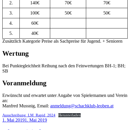
2.
140€
70€
70€
3.
100€
50€
50€
4.
60€
5.
40€
Zusätzlich Kategorie Preise als Sachpreise für Jugend. + Senioren
Wertung
Bei Punktegleichheit Reihung nach den Feinwertungen BH-1; BH;
SB
Voranmeldung
Erwünscht und erwartet unter Angabe von Spielernamen und Verein
an:
Manfred Mussnig, Email:
anmeldung@schachklub-leoben.at
Ausschreibung_LM_Rapid_2024
Herunterladen
Veröffentlicht
1. Mai 2019
1. Mai 2019
am