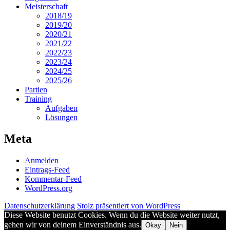
Meisterschaft
2018/19
2019/20
2020/21
2021/22
2022/23
2023/24
2024/25
2025/26
Partien
Training
Aufgaben
Lösungen
Meta
Anmelden
Eintrags-Feed
Kommentar-Feed
WordPress.org
Datenschutzerklärung
Stolz präsentiert von WordPress
Diese Website benutzt Cookies. Wenn du die Website weiter nutzt,
gehen wir von deinem Einverständnis aus.
Okay
Nein