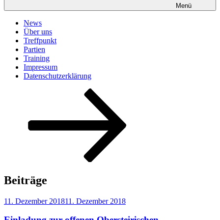
Menü
News
Über uns
Treffpunkt
Partien
Training
Impressum
Datenschutzerklärung
Nach
unten
zum
Inhalt
scrollen
Beiträge
Veröffentlicht
11. Dezember 2018
11. Dezember 2018
am
Einladung zur offenen Obersteirischen