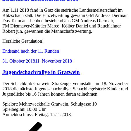
Am 1.11.2018 fand in Graz die steirische Landesmeisterschaft im
Blitzschach statt. Die Einzelwertung gewann GM Andreas Diermair.
Das Team aus Leoben bestehend aus GM Andreas Diermair,
FM Dietmayer-Kräutler Marco, Kölber Daniel und Rauchlahner
Robert jun. gewannen die Mannschaftstwertung.
Herzliche Gratulation!
Endstand nach der 11. Runden
Veröffentlicht
31. Oktober 2018
11. November 2018
am
Jugendschachrallye in Gratwein
Der Schachklub Gratwein-Straßengel veranstaltet am 18. November
2018 die nächste Jugendschachrallye. Schachbegeisterte Kinder und
Jugendliche bis 16 Jahren können daran teilnehmen.
Spielort: Mehrzweckhalle Gratwein, Schulgasse 10
Spielbeginn: 10:00 Uhr
Anmeldeschluss: Freitag, 15.11.2018
Seitennummerierung
Vorherige
Seite
Seite
Seite
Seite
Nächst
Seite
Seite