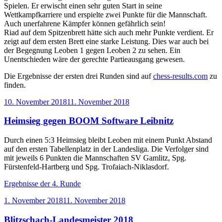
Spielen. Er erwischt einen sehr guten Start in seine
Wettkampfkarriere und erspielte zwei Punkte für die Mannschaft.
Auch unerfahrene Kämpfer können gefährlich sein!
Riad auf dem Spitzenbrett hätte sich auch mehr Punkte verdient. Er
zeigt auf dem ersten Brett eine starke Leistung. Dies war auch bei
der Begegnung Leoben 1 gegen Leoben 2 zu sehen. Ein
Unentschieden wäre der gerechte Partieausgang gewesen.
Die Ergebnisse der ersten drei Runden sind auf
chess-results.com
zu
finden.
Veröffentlicht
10. November 2018
11. November 2018
am
Heimsieg gegen BOOM Software Leibnitz
Durch einen 5:3 Heimsieg bleibt Leoben mit einem Punkt Abstand
auf den ersten Tabellenplatz in der Landesliga. Die Verfolger sind
mit jeweils 6 Punkten die Mannschaften SV Gamlitz, Spg.
Fürstenfeld-Hartberg und Spg. Trofaiach-Niklasdorf.
Ergebnisse der 4. Runde
Veröffentlicht
1. November 2018
11. November 2018
am
Blitzschach-Landesmeister 2018