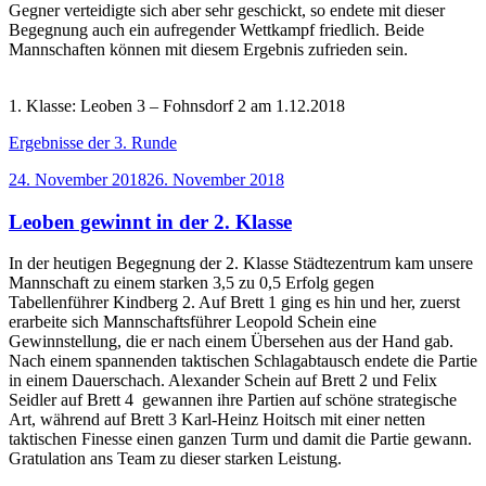
Gegner verteidigte sich aber sehr geschickt, so endete mit dieser
Begegnung auch ein aufregender Wettkampf friedlich. Beide
Mannschaften können mit diesem Ergebnis zufrieden sein.
1. Klasse: Leoben 3 – Fohnsdorf 2 am 1.12.2018
Ergebnisse der 3. Runde
Veröffentlicht
24. November 2018
26. November 2018
am
Leoben gewinnt in der 2. Klasse
In der heutigen Begegnung der 2. Klasse Städtezentrum kam unsere
Mannschaft zu einem starken 3,5 zu 0,5 Erfolg gegen
Tabellenführer Kindberg 2. Auf Brett 1 ging es hin und her, zuerst
erarbeite sich Mannschaftsführer Leopold Schein eine
Gewinnstellung, die er nach einem Übersehen aus der Hand gab.
Nach einem spannenden taktischen Schlagabtausch endete die Partie
in einem Dauerschach. Alexander Schein auf Brett 2 und Felix
Seidler auf Brett 4 gewannen ihre Partien auf schöne strategische
Art, während auf Brett 3 Karl-Heinz Hoitsch mit einer netten
taktischen Finesse einen ganzen Turm und damit die Partie gewann.
Gratulation ans Team zu dieser starken Leistung.