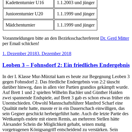
Kadettenturnier U16
1.1.2003 und jünger
Juniorenturnier U20
1.1.1999 und jünger
Mädchenturnier
1.1.1999 und jünger
Voranmeldungen bitte an den Bezirksschachreferent
Dr. Gerd Mitter
per Email schicken!
Veröffentlicht
1. Dezember 2018
3. Dezember 2018
am
Leoben 3 – Fohnsdorf 2: Ein friedliches Endergebnis
In der I. Klasse Mur-Mürztal kam es heute zur Begegnung Leoben 3
gegen Fohnsdorf 2. Das friedliche Endergebnis von 2:2 täuscht
darüber hinweg, dass in allen vier Partien grandios gekämpft wurde.
Auf Brett 1 und 2 spielten Wilhelm Bachler und Günther Haiden
zwei spannende Endspiele, auf Brett 3 gab es schon etwas früher ein
Unentschieden. Obwohl Mannschaftsführer Manfred Scharf eine
Qualität mehr hatte, musste er in ein Dauerschach einwilligen, das
sein Gegner geschickt herbeigeführt hatte. Auch die letzte Partie des
Wettkampfs endete mit einem Remis, an mehreren Stellen hätte
Alexander Schein die Möglichkeit gehabt, seinen mutig
vorgetragenen Königsangriff entscheidend zu verstärken. Sein