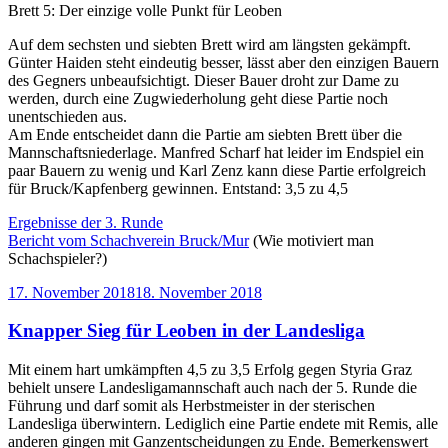
Brett 5: Der einzige volle Punkt für Leoben
Auf dem sechsten und siebten Brett wird am längsten gekämpft.
Günter Haiden steht eindeutig besser, lässt aber den einzigen Bauern
des Gegners unbeaufsichtigt. Dieser Bauer droht zur Dame zu
werden, durch eine Zugwiederholung geht diese Partie noch
unentschieden aus.
Am Ende entscheidet dann die Partie am siebten Brett über die
Mannschaftsniederlage. Manfred Scharf hat leider im Endspiel ein
paar Bauern zu wenig und Karl Zenz kann diese Partie erfolgreich
für Bruck/Kapfenberg gewinnen. Entstand: 3,5 zu 4,5
Ergebnisse der 3. Runde
Bericht vom Schachverein Bruck/Mur
(Wie motiviert man
Schachspieler?)
Veröffentlicht
17. November 2018
18. November 2018
am
Knapper Sieg für Leoben in der Landesliga
Mit einem hart umkämpften 4,5 zu 3,5 Erfolg gegen Styria Graz
behielt unsere Landesligamannschaft auch nach der 5. Runde die
Führung und darf somit als Herbstmeister in der sterischen
Landesliga überwintern. Lediglich eine Partie endete mit Remis, alle
anderen gingen mit Ganzentscheidungen zu Ende. Bemerkenswert