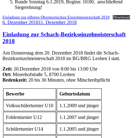
Runde Sonntag 6.1.2019, Beginn: 10:00, anschließend
Siegerehrung!
Einladung zur offenen Obersteirischen Einzelmeisterschaft 2019
Download
Veröffentlicht
6. Dezember 2018
11. Dezember 2018
am
Einladung zur Schach-Bezirkseinzelmeisterschaft
2018
Am Donnerstag dem 20. Dezember 2018 findet die Schach-
Bezirkseinzelmeisterschaft 2018 im BG/BRG Leoben I statt.
Zeit:
20.Dezember 2018 von 8:00 bis 13:00 Uhr
Ort:
Moserhofstraße 5, 8700 Leoben
Bedenkzeit:
20 bis 30 Minuten, ohne Mitschreibpflicht
Bewerbe
Geburtsdatum
Volksschülerturnier U10
1.1.2009 und jünger
Fohlenturnier U12
1.1.2007 und jünger
Schülerturnier U14
1.1.2005 und jünger