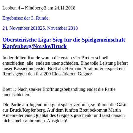
Leoben 4 – Kindberg 2 am 24.11.2018
Ergebnisse der 3. Runde
Veröffentlicht
24. November 2018
25. November 2018
am
Obersteirische Liga: Sieg für die Spielgemeinschaft
Kapfenberg/Norske/Bruck
In der dritten Runde waren die ersten vier Bretter schnell
entschieden, alle endeten unentschieden. Eine tolle Leistung liefert
unser Kassier am ersten Brett ab. Hermann Strallhofer erspielt ein
Remis gegen den fast 200 Elo stärkeren Gegner.
Brett 1: Nach starker Eröffnungsbehandlung endet die Partie
unentschieden.
Die Partie am Jugendbrett geht später verloren, so führen die Gäste
aus Bruck/Kapfenberg. Auf dem fünften Brett bekommt Martin
Antenreiter eine Qualität des Gegners geschenkt und lässt danach
nichts mehr anbrennen. Ausgleich!