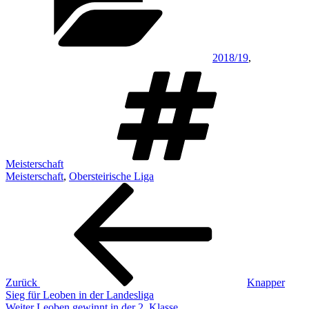
2018/19
,
Schlagwö
Meisterschaft
Meisterschaft
,
Obersteirische Liga
Beitragsnavigation
Vorheriger
Beitrag
Zurück
Knapper
Sieg für Leoben in der Landesliga
Nächster
Weiter
Leoben gewinnt in der 2. Klasse