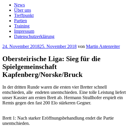
News
Über uns
Treffpunkt
Partien
Training
Impressum
Datenschutzerklärung
Veröffentlicht
24. November 2018
25. November 2018
von
Martin Antenreiter
am
Obersteirische Liga: Sieg für die
Spielgemeinschaft
Kapfenberg/Norske/Bruck
In der dritten Runde waren die ersten vier Bretter schnell
entschieden, alle endeten unentschieden. Eine tolle Leistung liefert
unser Kassier am ersten Brett ab. Hermann Strallhofer erspielt ein
Remis gegen den fast 200 Elo stärkeren Gegner.
Brett 1: Nach starker Eröffnungsbehandlung endet die Partie
unentschieden.