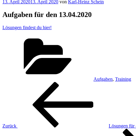
Veröffentlicht
13. April 2020
13. April 2020
von
Karl-Heinz Schein
am
Aufgaben für den 13.04.2020
Lösungen findest du hier!
Kategorien
Aufgaben
,
Training
Beitragsnavigation
Vorheriger
Beitrag
Zurück
Lösungen für
Nächster