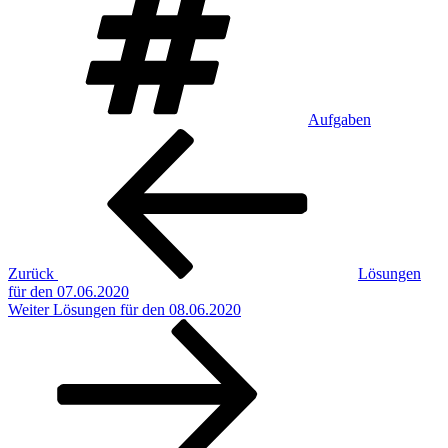
Aufgaben
Beitragsnavigation
Vorheriger
Beitrag
Zurück
Lösungen
für den 07.06.2020
Nächster
Weiter
Lösungen für den 08.06.2020
Beitrag