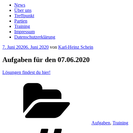
News
Über uns
Treffpunkt
Partien
Training
Impressum
Datenschutzerklärung
Veröffentlicht
7. Juni 2020
6. Juni 2020
von
Karl-Heinz Schein
am
Aufgaben für den 07.06.2020
Lösungen findest du hier!
Kategorien
Aufgaben
,
Training
Schlagwörter