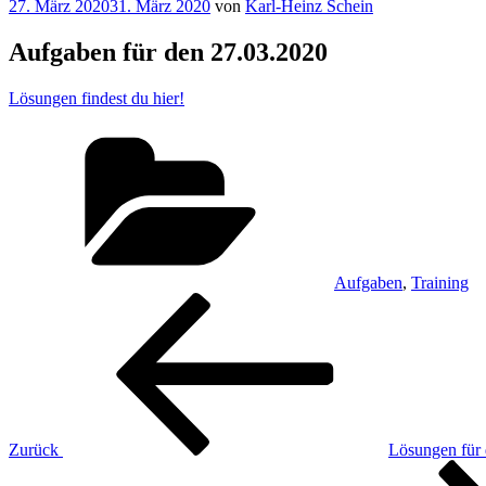
Veröffentlicht
27. März 2020
31. März 2020
von
Karl-Heinz Schein
am
Aufgaben für den 27.03.2020
Lösungen findest du hier!
Kategorien
Aufgaben
,
Training
Beitragsnavigation
Vorheriger
Beitrag
Zurück
Lösungen für
Nächster