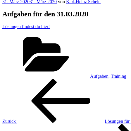
Veröffentlicht
31. März 2020
31. März 2020
von
Karl-Heinz Schein
am
Aufgaben für den 31.03.2020
Lösungen findest du hier!
Kategorien
Aufgaben
,
Training
Beitragsnavigation
Vorheriger
Beitrag
Zurück
Lösungen für
Nächster