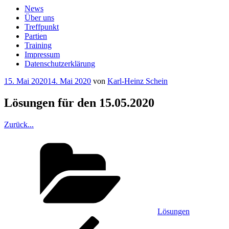
News
Über uns
Treffpunkt
Partien
Training
Impressum
Datenschutzerklärung
Veröffentlicht
15. Mai 2020
14. Mai 2020
von
Karl-Heinz Schein
am
Lösungen für den 15.05.2020
Zurück...
Kategorien
Lösungen
Beitragsnavigation
Vorheriger