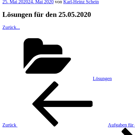
Veröffentlicht
25. Mai 2020
24. Mai 2020
von
Karl-Heinz Schein
am
Lösungen für den 25.05.2020
Zurück...
Kategorien
Lösungen
Beitragsnavigation
Vorheriger
Beitrag
Zurück
Aufgaben für
Nächster