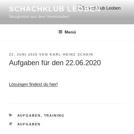
Zum
SCHACHKLUB LEOBEN
Inhalt
Neuigkeiten aus dem Vereinsleben
springen
Menü
VERÖFFENTLICHT
22. JUNI 2020
VON
KARL-HEINZ SCHEIN
AM
Aufgaben für den 22.06.2020
Lösungen findest du hier!
KATEGORIEN
AUFGABEN
,
TRAINING
SCHLAGWÖRTER
AUFGABEN