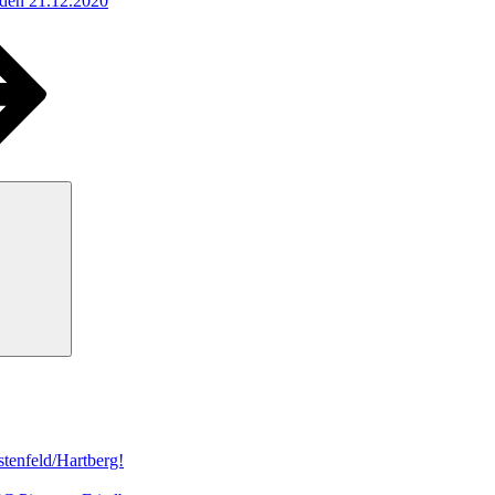
 den 21.12.2020
Suchen
tenfeld/Hartberg!