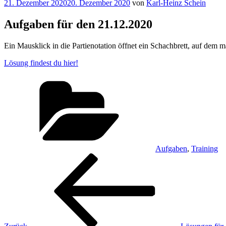
Veröffentlicht
21. Dezember 2020
20. Dezember 2020
von
Karl-Heinz Schein
am
Aufgaben für den 21.12.2020
Ein Mausklick in die Partienotation öffnet ein Schachbrett, auf dem m
Lösung findest du hier!
Kategorien
Aufgaben
,
Training
Beitragsnavigation
Vorheriger
Beitrag