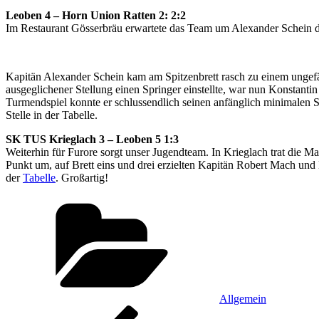
Leoben 4 – Horn Union Ratten 2: 2:2
Im Restaurant Gösserbräu erwartete das Team um Alexander Schein die
Kapitän Alexander Schein kam am Spitzenbrett rasch zu einem ungefä
ausgeglichener Stellung einen Springer einstellte, war nun Konstant
Turmendspiel konnte er schlussendlich seinen anfänglich minimalen S
Stelle in der Tabelle.
SK TUS Krieglach 3 – Leoben 5 1:3
Weiterhin für Furore sorgt unser Jugendteam. In Krieglach trat die
Punkt um, auf Brett eins und drei erzielten Kapitän Robert Mach und 
der
Tabelle
. Großartig!
Kategorien
Allgemein
Beitragsnavigation
Vorheriger