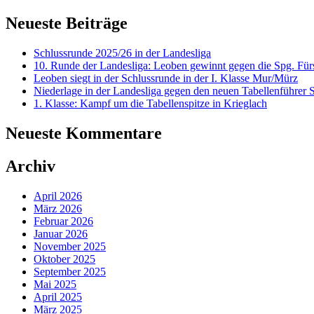
Neueste Beiträge
Schlussrunde 2025/26 in der Landesliga
10. Runde der Landesliga: Leoben gewinnt gegen die Spg. Fürs
Leoben siegt in der Schlussrunde in der I. Klasse Mur/Mürz
Niederlage in der Landesliga gegen den neuen Tabellenführer
1. Klasse: Kampf um die Tabellenspitze in Krieglach
Neueste Kommentare
Archiv
April 2026
März 2026
Februar 2026
Januar 2026
November 2025
Oktober 2025
September 2025
Mai 2025
April 2025
März 2025