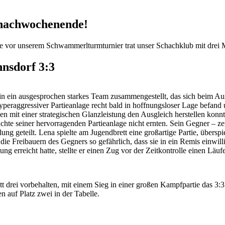
chachwochenende!
or unserem Schwammerlturmturnier trat unser Schachklub mit drei M
hnsdorf 3:3
in ein ausgesprochen starkes Team zusammengestellt, das sich beim Ausw
 hyperaggressiver Partieanlage recht bald in hoffnungsloser Lage befan
n mit einer strategischen Glanzleistung den Ausgleich herstellen konnt
üchte seiner hervorragenden Partieanlage nicht ernten. Sein Gegner – z
ng geteilt. Lena spielte am Jugendbrett eine großartige Partie, überspie
 die Freibauern des Gegners so gefährlich, dass sie in ein Remis einwi
g erreicht hatte, stellte er einen Zug vor der Zeitkontrolle einen Läufe
drei vorbehalten, mit einem Sieg in einer großen Kampfpartie das 3:3
 auf Platz zwei in der Tabelle.