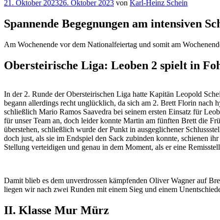
Veröffentlicht
21. Oktober 2023
26. Oktober 2023
von
Karl-Heinz Schein
am
Spannende Begegnungen am intensiven S
Am Wochenende vor dem Nationalfeiertag und somit am Wochenende v
Obersteirische Liga: Leoben 2 spielt in Fo
In der 2. Runde der Obersteirischen Liga hatte Kapitän Leopold Sche
begann allerdings recht unglücklich, da sich am 2. Brett Florin nach
schließlich Mario Ramos Saavedra bei seinem ersten Einsatz für Leobe
für unser Team an, doch leider konnte Martin am fünften Brett die Fr
überstehen, schließlich wurde der Punkt in ausgeglichener Schlussstellu
doch just, als sie im Endspiel den Sack zubinden konnte, schienen ihr
Stellung verteidigen und genau in dem Moment, als er eine Remisstellun
Damit blieb es dem unverdrossen kämpfenden Oliver Wagner auf Brett 
liegen wir nach zwei Runden mit einem Sieg und einem Unentschieden
II. Klasse Mur Mürz