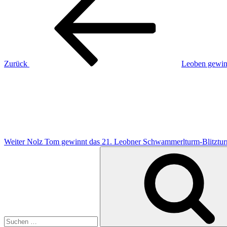
Beitrag
Zurück
Leoben gewinn
Nächster
Beitrag
Weiter
Nolz Tom gewinnt das 21. Leobner Schwammerlturm-Blitzturn
Suchen
nach: