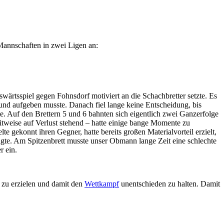
annschaften in zwei Ligen an:
ärtsspiel gegen Fohnsdorf motiviert an die Schachbretter setzte. Es
d und aufgeben musste. Danach fiel lange keine Entscheidung, bis
e. Auf den Brettern 5 und 6 bahnten sich eigentlich zwei Ganzerfolge
eitweise auf Verlust stehend – hatte einige bange Momente zu
lte gekonnt ihren Gegner, hatte bereits großen Materialvorteil erzielt,
lligte. Am Spitzenbrett musste unser Obmann lange Zeit eine schlechte
r ein.
 zu erzielen und damit den
Wettkampf
unentschieden zu halten. Damit