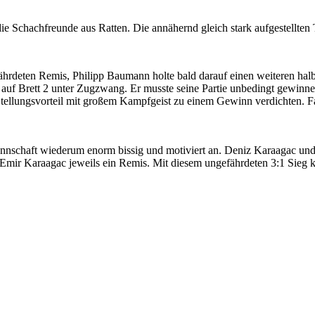
 Schachfreunde aus Ratten. Die annähernd gleich stark aufgestellten T
hrdeten Remis, Philipp Baumann holte bald darauf einen weiteren halb
in auf Brett 2 unter Zugzwang. Er musste seine Partie unbedingt gewin
tellungsvorteil mit großem Kampfgeist zu einem Gewinn verdichten. Faz
 Mannschaft wiederum enorm bissig und motiviert an. Deniz Karaagac un
Emir Karaagac jeweils ein Remis. Mit diesem ungefährdeten 3:1 Sieg kat