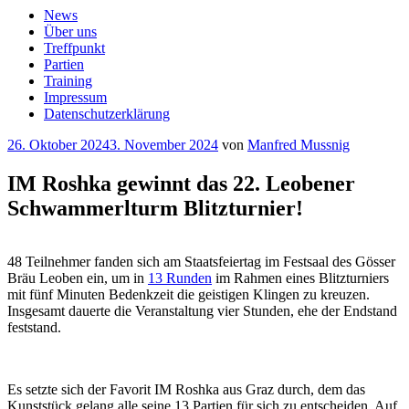
News
Über uns
Treffpunkt
Partien
Training
Impressum
Datenschutzerklärung
Veröffentlicht
26. Oktober 2024
3. November 2024
von
Manfred Mussnig
am
IM Roshka gewinnt das 22. Leobener
Schwammerlturm Blitzturnier!
48 Teilnehmer fanden sich am Staatsfeiertag im Festsaal des Gösser
Bräu Leoben ein, um in
13 Runden
im Rahmen eines Blitzturniers
mit fünf Minuten Bedenkzeit die geistigen Klingen zu kreuzen.
Insgesamt dauerte die Veranstaltung vier Stunden, ehe der Endstand
feststand.
Es setzte sich der Favorit IM Roshka aus Graz durch, dem das
Kunststück gelang alle seine 13 Partien für sich zu entscheiden. Auf