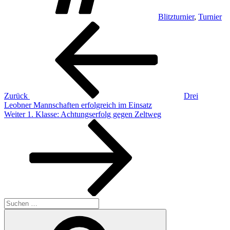
Blitzturnier
,
Turnier
Beitragsnavigation
Vorheriger
Beitrag
Zurück
Drei
Leobner Mannschaften erfolgreich im Einsatz
Nächster
Weiter
1. Klasse: Achtungserfolg gegen Zeltweg
Beitrag
Suchen
nach:
Suchen