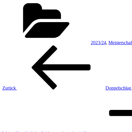
Kategorien
2023/24
,
Meisterschaf
Beitragsnavigation
Vorheriger
Beitrag
Zurück
Doppelschlag 
Nächster
Beitrag