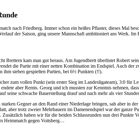
 Runde
tch nach Friedberg. Immer schon ein heißes Pflaster, dieses Mal beso
n Verlauf der Saison, ging unsere Mannschaft ambitioniert ans Werk. I
acht Brettern kam man gut heraus. Am Jugendbrett überlistet Robert sei
beendet die Partie mit einer netten Kombination im Endspiel. Auch der 
 ihm sieben gespielten Partien, bei 6½ Punkten (!!).
icher zum vollen Punkt (sein erster Sieg im Landesligateam), 3:0 für L
 endete aber Remis. Georg und ich mussten zur Kenntnis nehmen, das
 auf seine schwache Bauerstellung drauf und nach mehr als vier Stunden
 starken Gegner an den Rand einer Niederlage bringen, sah aber in der
att, aber trotz zweier Mehrbauern im Damenendspiel war der ganze Pun
 Zusätzlich haben wir für die beiden Schlussrunden nun drei Punkte Vor
beim Heimmatch gegen Voitsberg…