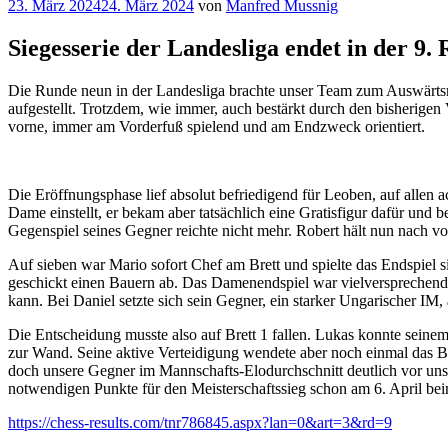
Veröffentlicht
23. März 2024
24. März 2024
von
Manfred Mussnig
am
Siegesserie der Landesliga endet in der 9.
Die Runde neun in der Landesliga brachte unser Team zum Auswärtsma
aufgestellt. Trotzdem, wie immer, auch bestärkt durch den bisherige
vorne, immer am Vorderfuß spielend und am Endzweck orientiert.
Die Eröffnungsphase lief absolut befriedigend für Leoben, auf allen 
Dame einstellt, er bekam aber tatsächlich eine Gratisfigur dafür und 
Gegenspiel seines Gegner reichte nicht mehr. Robert hält nun nach von
Auf sieben war Mario sofort Chef am Brett und spielte das Endspiel s
geschickt einen Bauern ab. Das Damenendspiel war vielversprechend
kann. Bei Daniel setzte sich sein Gegner, ein starker Ungarischer IM,
Die Entscheidung musste also auf Brett 1 fallen. Lukas konnte seinem
zur Wand. Seine aktive Verteidigung wendete aber noch einmal das Bl
doch unsere Gegner im Mannschafts-Elodurchschnitt deutlich vor uns.
notwendigen Punkte für den Meisterschaftssieg schon am 6. April 
https://chess-results.com/tnr786845.aspx?lan=0&art=3&rd=9