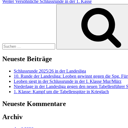
Weiter
Versöhnliche Schlussrunde in der 1. Kasse
Suchen
nach:
Neueste Beiträge
Schlussrunde 2025/26 in der Landesliga
10. Runde der Landesliga: Leoben gewinnt gegen die Spg. Fürs
Leoben siegt in der Schlussrunde in der I. Klasse Mur/Mürz
Niederlage in der Landesliga gegen den neuen Tabellenführer
1. Klasse: Kampf um die Tabellenspitze in Krieglach
Neueste Kommentare
Archiv