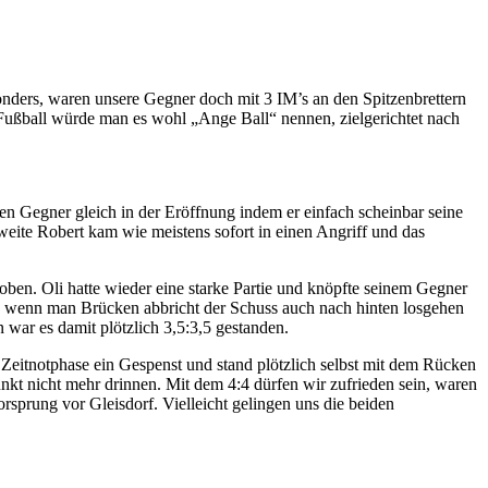
nders, waren unsere Gegner doch mit 3 IM’s an den Spitzenbrettern
m Fußball würde man es wohl „Ange Ball“ nennen, zielgerichtet nach
nen Gegner gleich in der Eröffnung indem er einfach scheinbar seine
zweite Robert kam wie meistens sofort in einen Angriff und das
eoben. Oli hatte wieder eine starke Partie und knöpfte seinem Gegner
s wenn man Brücken abbricht der Schuss auch nach hinten losgehen
 war es damit plötzlich 3,5:3,5 gestanden.
 Zeitnotphase ein Gespenst und stand plötzlich selbst mit dem Rücken
kt nicht mehr drinnen. Mit dem 4:4 dürfen wir zufrieden sein, waren
sprung vor Gleisdorf. Vielleicht gelingen uns die beiden