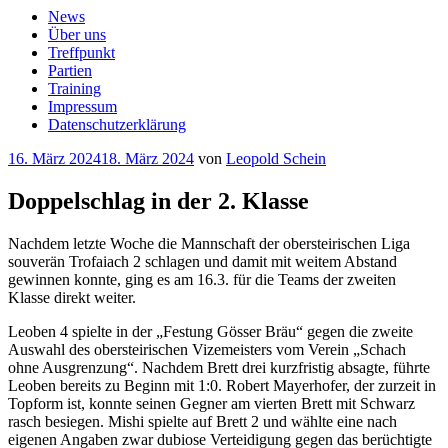
News
Über uns
Treffpunkt
Partien
Training
Impressum
Datenschutzerklärung
Veröffentlicht
16. März 2024
18. März 2024
von
Leopold Schein
am
Doppelschlag in der 2. Klasse
Nachdem letzte Woche die Mannschaft der obersteirischen Liga
souverän Trofaiach 2 schlagen und damit mit weitem Abstand
gewinnen konnte, ging es am 16.3. für die Teams der zweiten
Klasse direkt weiter.
Leoben 4 spielte in der „Festung Gösser Bräu“ gegen die zweite
Auswahl des obersteirischen Vizemeisters vom Verein „Schach
ohne Ausgrenzung“. Nachdem Brett drei kurzfristig absagte, führte
Leoben bereits zu Beginn mit 1:0. Robert Mayerhofer, der zurzeit in
Topform ist, konnte seinen Gegner am vierten Brett mit Schwarz
rasch besiegen. Mishi spielte auf Brett 2 und wählte eine nach
eigenen Angaben zwar dubiose Verteidigung gegen das berüchtigte