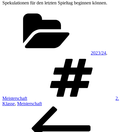
Spekulationen für den letzten Spieltag beginnen können.
Kategorien
2023/24
,
Schlagwö
Meisterschaft
2.
Klasse
,
Meisterschaft
Beitragsnavigation
Vorheriger
Beitrag