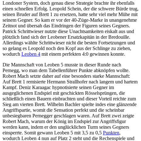
Londoner System, doch genau diese Strategie brachte ihr ebenfalls
einen schnellen Erfolg. Leopold Schein, der die schwere Bürde trug,
seinen Bruder auf Brett 1 zu ersetzen, hatte sehr viel mehr Mühe mit
seinem Gegner. So kam er vor der 40-Züge-Marke in unangenehme
Zeitnot und übersah das Eindringen der Figuren seines Gegners.
Patrick Schrittwieser nutzte diese Unachtsamkeiten eiskalt aus und
plötzlich fand sich der Leobener Ersatzkapitän in der Bredouille.
Allerdings wählte Schrittwieser nicht die besten Fortsetzungen und
so gelang es Leopold noch den Kopf aus der Schlinge zu ziehen,
wodurch
Leoben 4
mit einem perfekten 4:0 gewinnen konnte.
Die Mannschaft von Leoben 5 musste in dieser Runde nach
Pernegg, wo man dem Tabellenführer Punkte abknöpfen wollte.
Robert Mach setzte daher auf eine besonders starke Mannschaft:
Auf Brett 1 remisierte Hermann Strallhofer nach langem und hartem
Kampf. Deniz Karaagac hypnotisierte seinen Gegner im
ausgeglichenen Endspiel mit geschickten Rösselsprüngen, die
schließlich einen Bauern einbrachten und dieser Vorteil reichte zum
Sieg am vierten Brett. Wilhelm Bachler spielte indes eine glänzende
Angriffspartie, womit die Sensation perfekt und die scheinbar
unbesiegbaren Pernegger geschlagen waren. Auf Brett zwei zeigte
Robert Mach, warum der König im Endspiel zur Angriffsfigur
werden kann, indem er den unglücklichen Turm seines Gegners
einsperrte. Somit gewann Leoben 5 mit 3,5 zu 0,5
Punkten
,
wodurch Leoben 4 nun auf Platz 2 steht und die Rechenspiele und