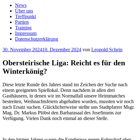
News
Über uns
Treffpunkt
Partien
Training
Impressum
Datenschutzerklärung
Veröffentlicht
30. November 2024
10. Dezember 2024
von
Leopold Schein
am
Obersteirische Liga: Reicht es für den
Winterkönig?
Diese letzte Runde des Jahres stand im Zeichen der Suche nach
einem geeigneten Spiellokal. Denn nachdem in allen drei
Gasthäusern, in denen wir im Normalfall unsere Heimmatches
bestreiten, Weihnachtsfeiern abgehalten wurden, mussten wir noch
nach Ersatz suchen. Glücklicherweise stellte uns Stadtpfarrer Msgr.
Mag. Dr. Markus Plöbst den Barbarasaal des Josefinums zur
Verfügung. Vielen Dank noch einmal an dieser Stelle.
In den letzten Jahren waren die Ergebnisse gegen Fohnsdorf eher