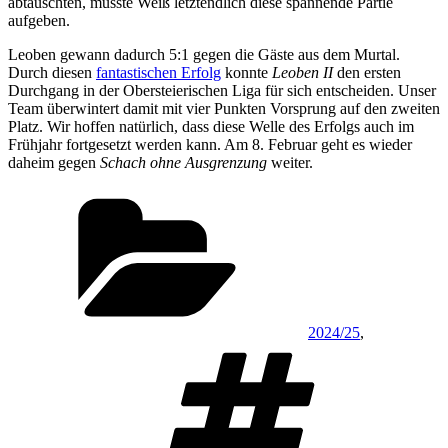
abtauschten, musste Weiß letztendlich diese spannende Partie
aufgeben.
Leoben gewann dadurch 5:1 gegen die Gäste aus dem Murtal.
Durch diesen
fantastischen Erfolg
konnte
Leoben II
den ersten
Durchgang in der Obersteierischen Liga für sich entscheiden. Unser
Team überwintert damit mit vier Punkten Vorsprung auf den zweiten
Platz. Wir hoffen natürlich, dass diese Welle des Erfolgs auch im
Frühjahr fortgesetzt werden kann. Am 8. Februar geht es wieder
daheim gegen
Schach ohne Ausgrenzung
weiter.
Kategorien
2024/25
,
Schlagwö