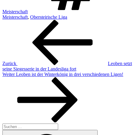
Meisterschaft
Meisterschaft
,
Obersteirische Liga
Beitragsnavigation
Vorheriger
Beitrag
Zurück
Leoben setzt
seine Siegesserie in der Landesliga fort
Nächster
Weiter
Leoben ist der Winterkönig in drei verschiedenen Ligen!
Beitrag
Suchen
nach:
Suchen