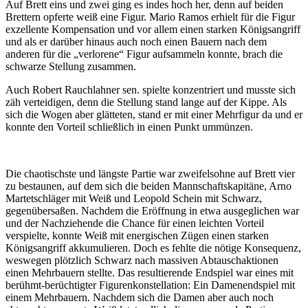
Auf Brett eins und zwei ging es indes hoch her, denn auf beiden
Brettern opferte weiß eine Figur. Mario Ramos erhielt für die Figur
exzellente Kompensation und vor allem einen starken Königsangriff
und als er darüber hinaus auch noch einen Bauern nach dem
anderen für die „verlorene“ Figur aufsammeln konnte, brach die
schwarze Stellung zusammen.
Auch Robert Rauchlahner sen. spielte konzentriert und musste sich
zäh verteidigen, denn die Stellung stand lange auf der Kippe. Als
sich die Wogen aber glätteten, stand er mit einer Mehrfigur da und er
konnte den Vorteil schließlich in einen Punkt ummünzen.
Die chaotischste und längste Partie war zweifelsohne auf Brett vier
zu bestaunen, auf dem sich die beiden Mannschaftskapitäne, Arno
Martetschläger mit Weiß und Leopold Schein mit Schwarz,
gegenübersaßen. Nachdem die Eröffnung in etwa ausgeglichen war
und der Nachziehende die Chance für einen leichten Vorteil
verspielte, konnte Weiß mit energischen Zügen einen starken
Königsangriff akkumulieren. Doch es fehlte die nötige Konsequenz,
weswegen plötzlich Schwarz nach massiven Abtauschaktionen
einen Mehrbauern stellte. Das resultierende Endspiel war eines mit
berühmt-berüchtigter Figurenkonstellation: Ein Damenendspiel mit
einem Mehrbauern. Nachdem sich die Damen aber auch noch